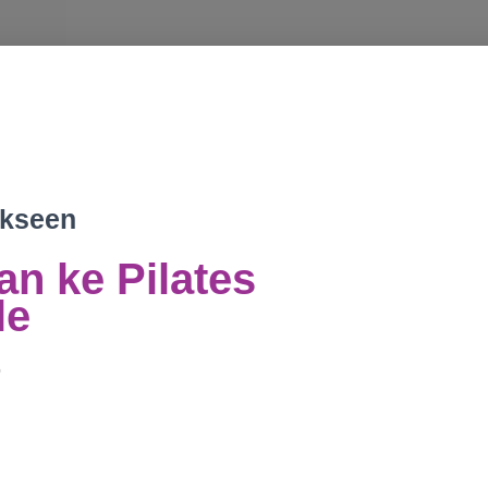
ekseen
n ke Pilates
le
o