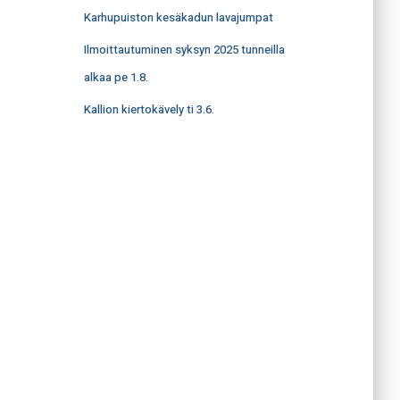
Karhupuiston kesäkadun lavajumpat
Ilmoittautuminen syksyn 2025 tunneilla
alkaa pe 1.8.
Kallion kiertokävely ti 3.6.