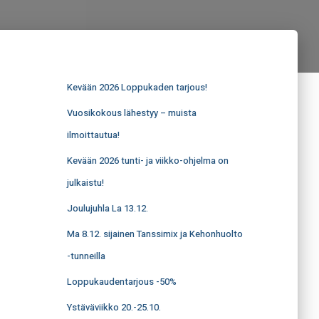
Kevään 2026 Loppukaden tarjous!
Vuosikokous lähestyy – muista
ilmoittautua!
Kevään 2026 tunti- ja viikko-ohjelma on
julkaistu!
Joulujuhla La 13.12.
Ma 8.12. sijainen Tanssimix ja Kehonhuolto
-tunneilla
Loppukaudentarjous -50%
Ystäväviikko 20.-25.10.