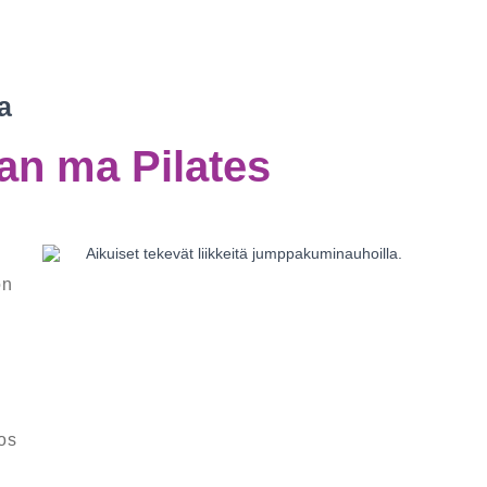
a
n ma Pilates
on
jos