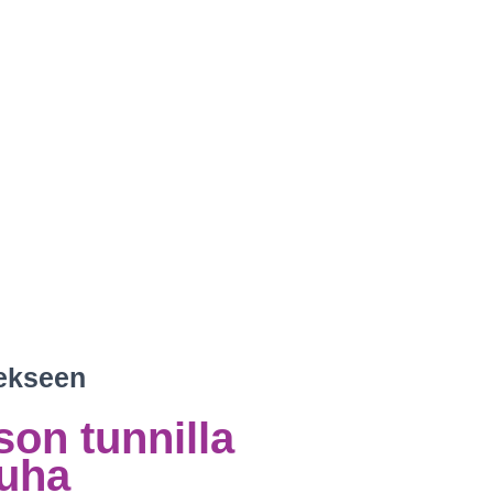
ekseen
son tunnilla
auha