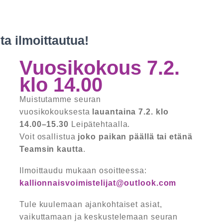
a ilmoittautua!
Vuosikokous 7.2.
klo 14.00
Muistutamme seuran
vuosikokouksesta
lauantaina 7.2. klo
14.00–15.30
Leipätehtaalla.
Voit osallistua
joko paikan päällä tai etänä
Teamsin kautta
.
Ilmoittaudu mukaan osoitteessa:
kallionnaisvoimistelijat@outlook.com
Tule kuulemaan ajankohtaiset asiat,
vaikuttamaan ja keskustelemaan seuran