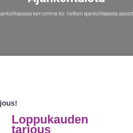
jankohtaisissa kerromme ko. hetken ajankohtaisista asioist
jous!
Loppukauden
tarjous