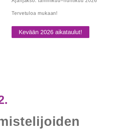
Ajanjakso: tammikuu–huhtikuu 2026
Tervetuloa mukaan!
Kevään 2026 aikataulut!
2.
mistelijoiden