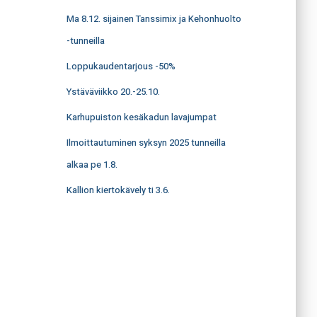
Ma 8.12. sijainen Tanssimix ja Kehonhuolto
-tunneilla
Loppukaudentarjous -50%
Ystäväviikko 20.-25.10.
Karhupuiston kesäkadun lavajumpat
Ilmoittautuminen syksyn 2025 tunneilla
alkaa pe 1.8.
Kallion kiertokävely ti 3.6.