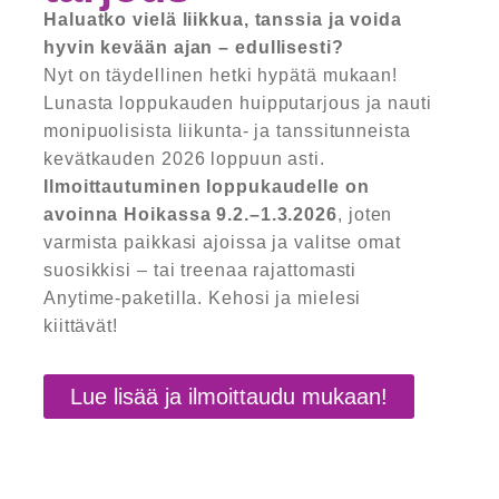
Haluatko vielä liikkua, tanssia ja voida
hyvin kevään ajan – edullisesti?
Nyt on täydellinen hetki hypätä mukaan!
Lunasta loppukauden huipputarjous ja nauti
monipuolisista liikunta- ja tanssitunneista
kevätkauden 2026 loppuun asti.
Ilmoittautuminen loppukaudelle on
avoinna Hoikassa 9.2.–1.3.2026
, joten
varmista paikkasi ajoissa ja valitse omat
suosikkisi – tai treenaa rajattomasti
Anytime-paketilla. Kehosi ja mielesi
kiittävät!
Lue lisää ja ilmoittaudu mukaan!