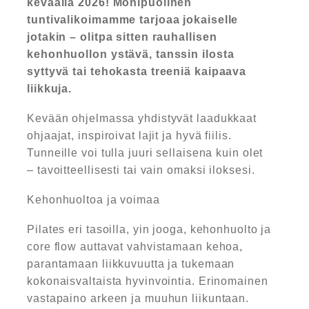
keväällä 2026! Monipuolinen
tuntivalikoimamme tarjoaa jokaiselle
jotakin – olitpa sitten rauhallisen
kehonhuollon ystävä, tanssin ilosta
syttyvä tai tehokasta treeniä kaipaava
liikkuja.
Kevään ohjelmassa yhdistyvät laadukkaat
ohjaajat, inspiroivat lajit ja hyvä fiilis.
Tunneille voi tulla juuri sellaisena kuin olet
– tavoitteellisesti tai vain omaksi iloksesi.
Kehonhuoltoa ja voimaa
Pilates eri tasoilla, yin jooga, kehonhuolto ja
core flow auttavat vahvistamaan kehoa,
parantamaan liikkuvuutta ja tukemaan
kokonaisvaltaista hyvinvointia. Erinomainen
vastapaino arkeen ja muuhun liikuntaan.