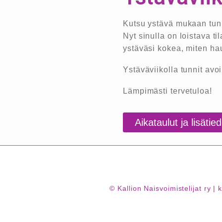
Kutsu ystävä mukaan tunn
Nyt sinulla on loistava 
ystäväsi kokea, miten hau
Ystäväviikolla tunnit avoi
Lämpimästi tervetuloa!
Aikataulut ja lisätied
© Kallion Naisvoimistelijat ry 