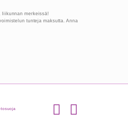
 liikunnan merkeissä!
voimistelun tunteja maksutta. Anna
etosuoja