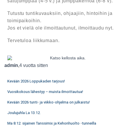
satujumppaa (4-5 v.) ja jumppakerhoa (6-8 v).
Tutustu tuntikuvauksiin, ohjaajiin, hintoihin ja
toimipaikoihin.
Jos et vielä ole ilmoittautunut, ilmoittaudu nyt.
Tervetuloa liikkumaan.
admin
,
4 vuotta
sitten
Kevään 2026 Loppukaden tarjous!
Vuosikokous lähestyy – muista ilmoittautua!
Kevään 2026 tunti- ja viikko-ohjelma on julkaistu!
Joulujuhla La 13.12.
Ma 8.12. sijainen Tanssimix ja Kehonhuolto -tunneilla