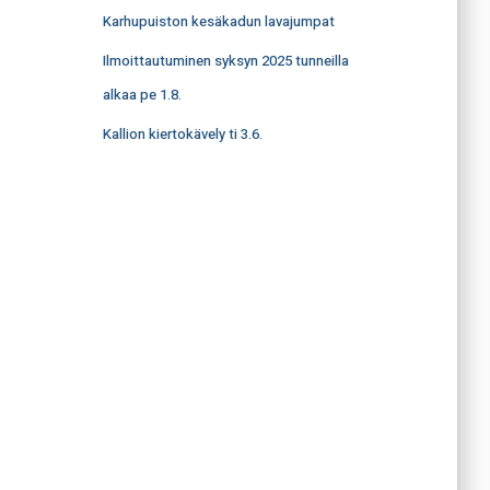
Karhupuiston kesäkadun lavajumpat
Ilmoittautuminen syksyn 2025 tunneilla
alkaa pe 1.8.
Kallion kiertokävely ti 3.6.