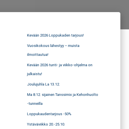
Kevään 2026 Loppukaden tarjous!
Vuosikokous lähestyy – muista
ilmoittautua!
Kevään 2026 tunti- ja viikko-ohjelma on
julkaistu!
Joulujuhla La 13.12.
Ma 8.12. sijainen Tanssimix ja Kehonhuolto
-tunneilla
Loppukaudentarjous -50%
Ystäväviikko 20.-25.10.