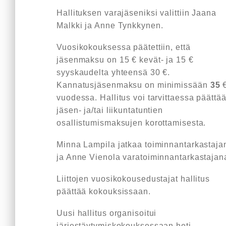
Hallituksen varajäseniksi valittiin Jaana
Malkki ja Anne Tynkkynen.
Vuosikokouksessa päätettiin, että
jäsenmaksu on 15 € kevät- ja 15 €
syyskaudelta yhteensä 30 €.
Kannatusjäsenmaksu on minimissään
35
vuodessa. Hallitus voi tarvittaessa päättä
jäsen- ja/tai liikuntatuntien
osallistumismaksujen korottamisesta.
Minna Lampila jatkaa toiminnantarkastaja
ja Anne Vienola varatoiminnantarkastajan
Liittojen vuosikokousedustajat hallitus
päättää kokouksissaan.
Uusi hallitus organisoitui
järjestäytymiskokouksessaan heti