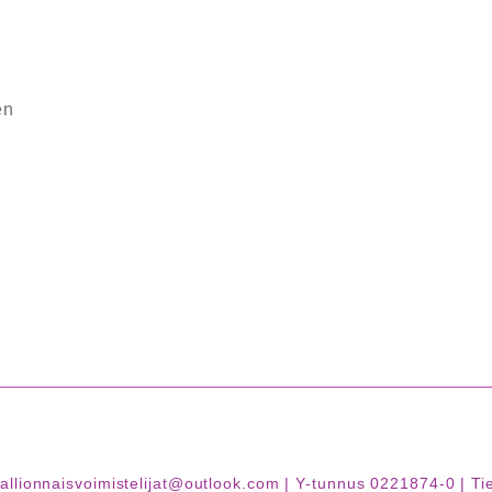
en
| kallionnaisvoimistelijat@outlook.com | Y-tunnus 0221874-0 |
Ti