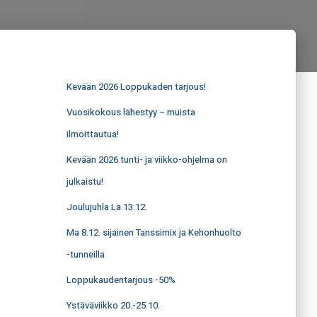
Kevään 2026 Loppukaden tarjous!
Vuosikokous lähestyy – muista
ilmoittautua!
Kevään 2026 tunti- ja viikko-ohjelma on
julkaistu!
Joulujuhla La 13.12.
Ma 8.12. sijainen Tanssimix ja Kehonhuolto
-tunneilla
Loppukaudentarjous -50%
Ystäväviikko 20.-25.10.