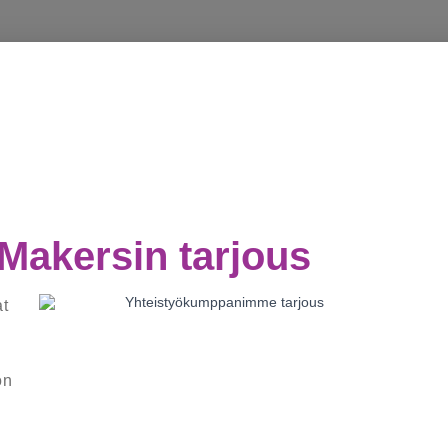
akersin tarjous
at
on