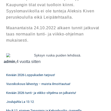
Kaupungin tilat ovat tuolloin kiinni.
Syyslomaviikolla ei ole tunteja Aleksis Kiven
peruskoululla eikä Leipätehtaalla.
Maanantaista 24.10.2022 alkaen tunnit jatkuvat
taas normaalin tunti- ja viikko-ohjelman
mukaisesti.
admin
,
4 vuotta
sitten
Kevään 2026 Loppukaden tarjous!
Vuosikokous lähestyy – muista ilmoittautua!
Kevään 2026 tunti- ja viikko-ohjelma on julkaistu!
Joulujuhla La 13.12.
Ma 8.12. sijainen Tanssimix ja Kehonhuolto -tunneilla