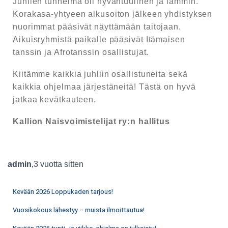
Juhlien tunnelma oli hyväntuulinen ja lämmin.
Korakasa-yhtyeen alkusoiton jälkeen yhdistyksen
nuorimmat pääsivät näyttämään taitojaan.
Aikuisryhmistä paikalle pääsivät Itämaisen
tanssin ja Afrotanssin osallistujat.
Kiitämme kaikkia juhliin osallistuneita sekä
kaikkia ohjelmaa järjestäneitä! Tästä on hyvä
jatkaa kevätkauteen.
Kallion Naisvoimistelijat ry:n hallitus
admin
,
3 vuotta
sitten
Kevään 2026 Loppukaden tarjous!
Vuosikokous lähestyy – muista ilmoittautua!