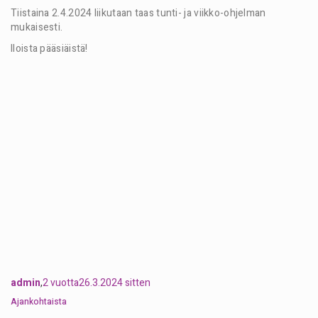
Tiistaina 2.4.2024 liikutaan taas tunti- ja viikko-ohjelman
mukaisesti.
Iloista pääsiäistä!
admin
,
2 vuotta
26.3.2024
sitten
Ajankohtaista