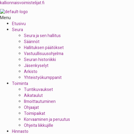
kallionnaisvoimistelijat.fi
Menu
Etusivu
Seura
Seura ja sen hallitus
Säännöt
Hallituksen päätökset
Vastuullisuusohjelma
Seuran historiikki
Jäsenkyselyt
Arkisto
Yhteistyökumppanit
Toiminta
Tuntikuvaukset
Aikataulut
Ilmoittautuminen
Ohjaajat
Toimipaikat
Korvaaminen ja peruutus
Ohjeita liikkujille
Hinnasto