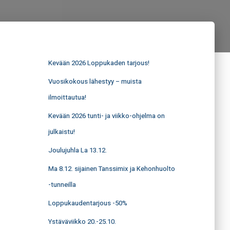
Kevään 2026 Loppukaden tarjous!
Vuosikokous lähestyy – muista
ilmoittautua!
Kevään 2026 tunti- ja viikko-ohjelma on
julkaistu!
Joulujuhla La 13.12.
Ma 8.12. sijainen Tanssimix ja Kehonhuolto
-tunneilla
Loppukaudentarjous -50%
Ystäväviikko 20.-25.10.