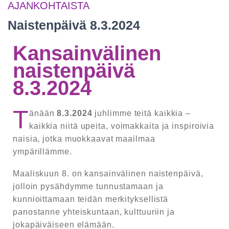
AJANKOHTAISTA
Naistenpäivä 8.3.2024
Kansainvälinen
naistenpäivä
8.3.2024
T
änään
8.3.2024
juhlimme teitä kaikkia –
kaikkia niitä upeita, voimakkaita ja inspiroivia
naisia, jotka muokkaavat maailmaa
ympärillämme.
Maaliskuun 8. on kansainvälinen naistenpäivä,
jolloin pysähdymme tunnustamaan ja
kunnioittamaan teidän merkityksellistä
panostanne yhteiskuntaan, kulttuuriin ja
jokapäiväiseen elämään.