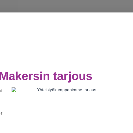
akersin tarjous
at
on