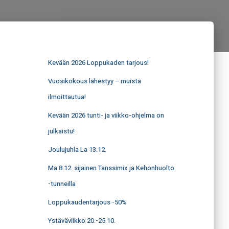
Kevään 2026 Loppukaden tarjous!
Vuosikokous lähestyy – muista
ilmoittautua!
Kevään 2026 tunti- ja viikko-ohjelma on
julkaistu!
Joulujuhla La 13.12.
Ma 8.12. sijainen Tanssimix ja Kehonhuolto
-tunneilla
Loppukaudentarjous -50%
Ystäväviikko 20.-25.10.