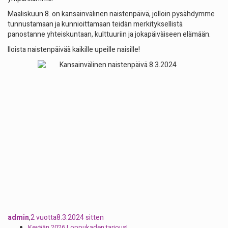
Maaliskuun 8. on kansainvälinen naistenpäivä, jolloin pysähdymme
tunnustamaan ja kunnioittamaan teidän merkityksellistä
panostanne yhteiskuntaan, kulttuuriin ja jokapäiväiseen elämään.
Iloista naistenpäivää kaikille upeille naisille!
admin
,
2 vuotta
8.3.2024
sitten
Kevään 2026 Loppukaden tarjous!