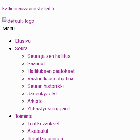
kallionnaisvoimistelijat.fi
Menu
Etusivu
Seura
Seura ja sen hallitus
Säännöt
Hallituksen päätökset
Vastuullisuusohjelma
Seuran historiikki
Jäsenkyselyt
Arkisto
Yhteistyökumppanit
Toiminta
Tuntikuvaukset
Aikataulut
Ilmoittautuminen