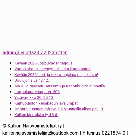
admin
,
3 vuotta
24.7.2023
sitten
Kevään 2026 Loppukaden tarjous!
Vuosikokous lähestyy – muista ilmoittautua!
Kevään 2026 tunti- ja viikko-ohjelma on julkaistu!
Joulujuhla La 13.12.
Ma 8.12. sijainen Tanssimix ja Kehonhuolto -tunneilla
Loppukaudentarjous -50%
Ystäväviikko 20.-25.10.
Karhupuiston kesäkadun lavajumpat
Ilmoittautuminen syksyn 2025 tunneilla alkaa pe 1.8.
Kallion kiertokävely ti 3.6.
© Kallion Naisvoimistelijat ry |
kallionnaisvoimistelijat@outlook.com | Y-tunnus 0221874-0 |