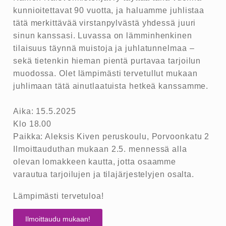
kunnioitettavat 90 vuotta, ja haluamme juhlistaa
tätä merkittävää virstanpylvästä yhdessä juuri
sinun kanssasi. Luvassa on lämminhenkinen
tilaisuus täynnä muistoja ja juhlatunnelmaa –
sekä tietenkin hieman pientä purtavaa tarjoilun
muodossa. Olet lämpimästi tervetullut mukaan
juhlimaan tätä ainutlaatuista hetkeä kanssamme.
Aika: 15.5.2025
Klo 18.00
Paikka: Aleksis Kiven peruskoulu, Porvoonkatu 2
Ilmoittauduthan mukaan 2.5. mennessä alla
olevan lomakkeen kautta, jotta osaamme
varautua tarjoilujen ja tilajärjestelyjen osalta.
Lämpimästi tervetuloa!
Ilmoittaudu mukaan!