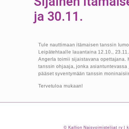
Sijainen Itämaise
ja 30.11.
Tule nauttimaan itämaisen tanssin lumoav
Leipätehtaalle lauantaina 12.10., 23.11.
Angerla toimii sijaistavana opettajana
tanssin ohjaaja, jonka asiantuntevassa
pääset syventymään tanssin moninaisiin 
Tervetuloa mukaan!
© Kallion Naisvoimistelijat ry 