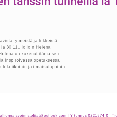
n tanssin tunneilla la 
ista rytmeistä ja liikkeistä
 ja 30.11., jolloin Helena
. Helena on kokenut itämaisen
 ja inspiroivassa opetuksessa
tekniikoihin ja ilmaisutapoihin.
| kallionnaisvoimistelijat@outlook.com | Y-tunnus 0221874-0 |
Ti