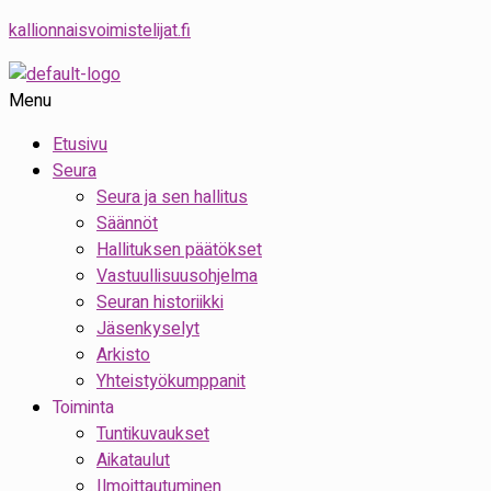
kallionnaisvoimistelijat.fi
Menu
Etusivu
Seura
Seura ja sen hallitus
Säännöt
Hallituksen päätökset
Vastuullisuusohjelma
Seuran historiikki
Jäsenkyselyt
Arkisto
Yhteistyökumppanit
Toiminta
Tuntikuvaukset
Aikataulut
Ilmoittautuminen