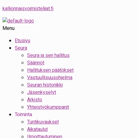
kallionnaisvoimistelijat.fi
Menu
Etusivu
Seura
Seura ja sen hallitus
Säännöt
Hallituksen päätökset
Vastuullisuusohjelma
Seuran historiikki
Jäsenkyselyt
Arkisto
Yhteistyökumppanit
Toiminta
Tuntikuvaukset
Aikataulut
Ilmoittautuminen