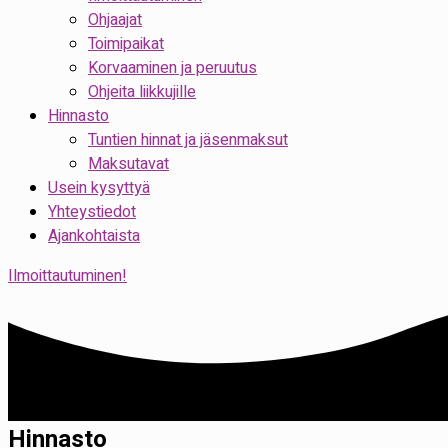
Ohjaajat
Toimipaikat
Korvaaminen ja peruutus
Ohjeita liikkujille
Hinnasto
Tuntien hinnat ja jäsenmaksut
Maksutavat
Usein kysyttyä
Yhteystiedot
Ajankohtaista
Ilmoittautuminen!
Hinnasto