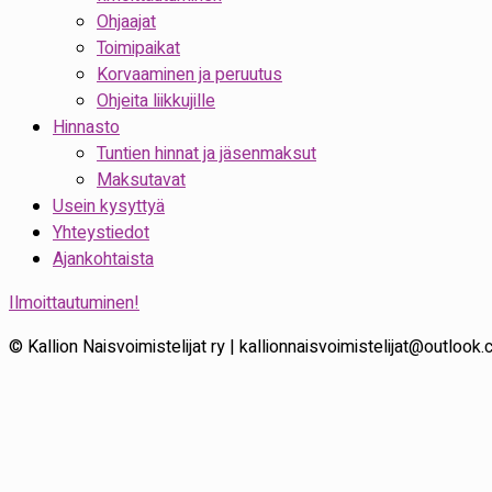
Ohjaajat
Toimipaikat
Korvaaminen ja peruutus
Ohjeita liikkujille
Hinnasto
Tuntien hinnat ja jäsenmaksut
Maksutavat
Usein kysyttyä
Yhteystiedot
Ajankohtaista
Ilmoittautuminen!
© Kallion Naisvoimistelijat ry | kallionnaisvoimistelijat@outloo