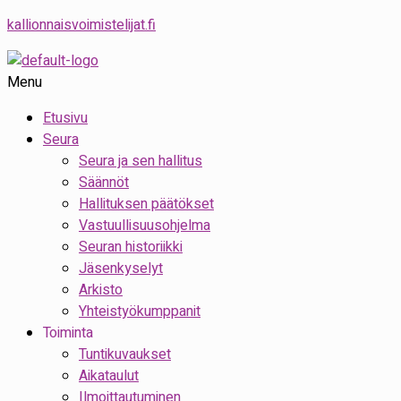
kallionnaisvoimistelijat.fi
Menu
Etusivu
Seura
Seura ja sen hallitus
Säännöt
Hallituksen päätökset
Vastuullisuusohjelma
Seuran historiikki
Jäsenkyselyt
Arkisto
Yhteistyökumppanit
Toiminta
Tuntikuvaukset
Aikataulut
Ilmoittautuminen