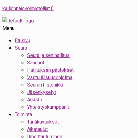
kallionnaisvoimistelijat.fi
Menu
Etusivu
Seura
Seura ja sen hallitus
Säännöt
Hallituksen päätökset
Vastuullisuusohjelma
Seuran historiikki
Jäsenkyselyt
Arkisto
Yhteistyökumppanit
Toiminta
Tuntikuvaukset
Aikataulut
Ilmoittautuminen