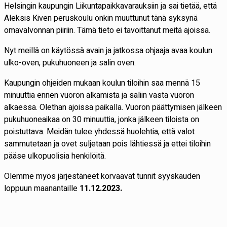
Helsingin kaupungin Liikuntapaikkavarauksiin ja sai tietää, että
Aleksis Kiven peruskoulu onkin muuttunut tänä syksynä
omavalvonnan piiriin. Tämä tieto ei tavoittanut meitä ajoissa.
Nyt meillä on käytössä avain ja jatkossa ohjaaja avaa koulun
ulko-oven, pukuhuoneen ja salin oven.
Kaupungin ohjeiden mukaan koulun tiloihin saa mennä 15
minuuttia ennen vuoron alkamista ja saliin vasta vuoron
alkaessa. Olethan ajoissa paikalla. Vuoron päättymisen jälkeen
pukuhuoneaikaa on 30 minuuttia, jonka jälkeen tiloista on
poistuttava. Meidän tulee yhdessä huolehtia, että valot
sammutetaan ja ovet suljetaan pois lähtiessä ja ettei tiloihin
pääse ulkopuolisia henkilöitä.
Olemme myös järjestäneet korvaavat tunnit syyskauden
loppuun maanantaille
11.12.2023.